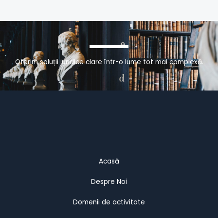
Oferim soluții juridice clare într-o lume tot mai complexă.
Acasă
Despre Noi
Domenii de activitate