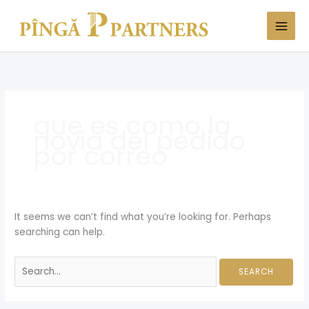
Skip
Search
to
for:
content
que es como la
novia del pedido
por correo
It seems we can’t find what you’re looking for. Perhaps
searching can help.