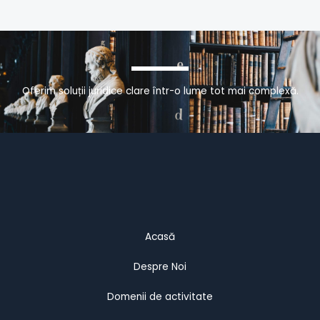
Oferim soluții juridice clare într-o lume tot mai complexă.
Acasă
Despre Noi
Domenii de activitate