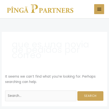
Skip
Search
to
for:
content
que es una novia
de pedidos por
correo
It seems we can’t find what you’re looking for. Perhaps
searching can help.