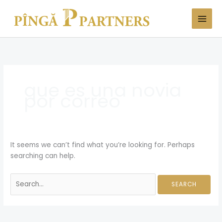
Skip
Search
to
for:
content
que es una novia
por correo
It seems we can’t find what you’re looking for. Perhaps
searching can help.