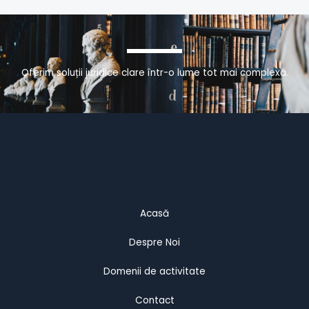
Oferim soluții juridice clare într-o lume tot mai complexă.
Acasă
Despre Noi
Domenii de activitate
Contact