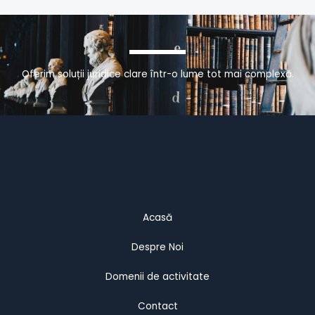
Oferim soluții juridice clare într-o lume tot mai complexă.
Acasă
Despre Noi
Domenii de activitate
Contact