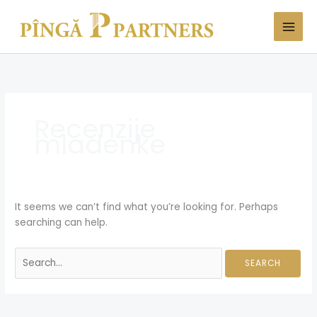
Skip
Search
to
for:
content
Recenzije
mladenke
It seems we can’t find what you’re looking for. Perhaps
searching can help.