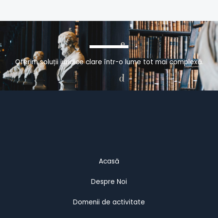
Oferim soluții juridice clare într-o lume tot mai complexă.
Acasă
Despre Noi
Domenii de activitate