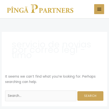
Skip
Search
to
for:
content
servicio de novias
por correo legГ­
timo
It seems we can’t find what you’re looking for. Perhaps
searching can help.