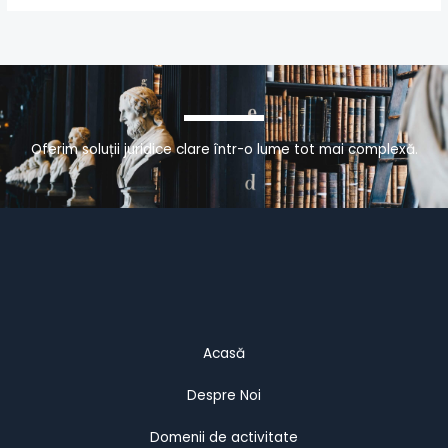
Oferim soluții juridice clare într-o lume tot mai complexă.
Acasă
Despre Noi
Domenii de activitate