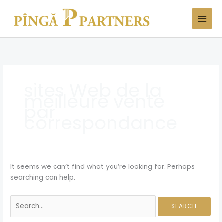
Skip
Search
to
for:
content
sites Web de la
meilleure vente
par
correspondance
It seems we can’t find what you’re looking for. Perhaps
searching can help.