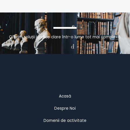
Oferim soluții juridice clare într-o lume tot mai complexă.
Acasă
Despre Noi
Domenii de activitate