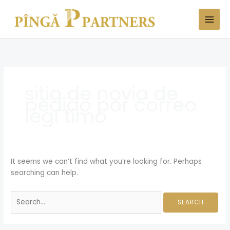
Skip
Search
to
for:
content
sitio de novia de
pedido por correo
legГ­timo
It seems we can’t find what you’re looking for. Perhaps
searching can help.