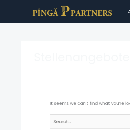
Skip
Search
to
for:
content
Stellenangebote
It seems we can’t find what you’re lo