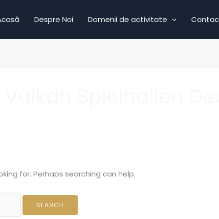
Acasă
Despre Noi
Domenii de activitate
Contac
 Vulkan Spielhallen D
oking for. Perhaps searching can help.