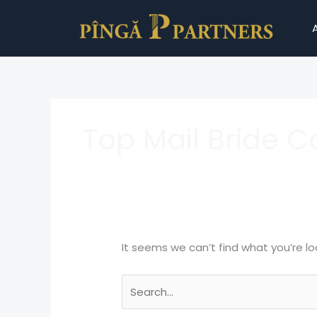
Skip
Search
to
for:
content
Top Mail Bride
It seems we can’t find what you’re lo