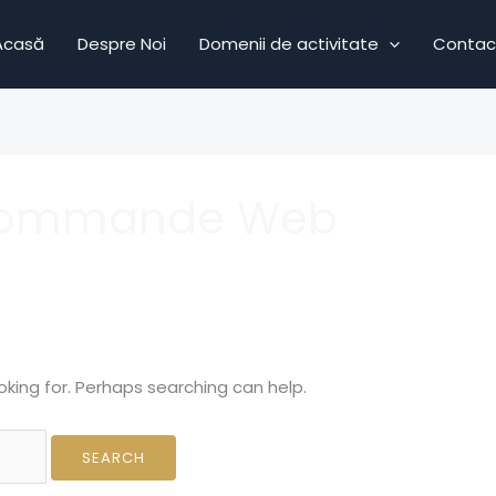
Acasă
Despre Noi
Domenii de activitate
Contac
 Commande Web
oking for. Perhaps searching can help.