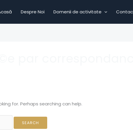
Acasă
Despre Noi
Domenii de activitate
Contac
Г©e par correspondan
oking for. Perhaps searching can help.