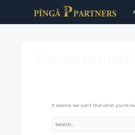
Skip
Search
to
for:
content
Trouver la mari
It seems we can’t find what you’re lo