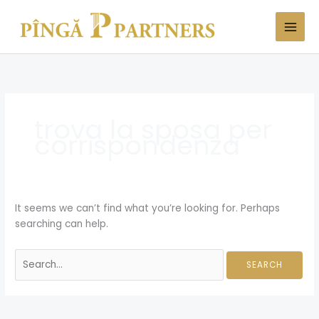
Skip
Search
to
for:
content
trova la sposa per
corrispondenza
It seems we can’t find what you’re looking for. Perhaps
searching can help.