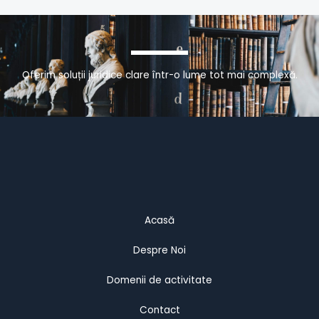
Oferim soluții juridice clare într-o lume tot mai complexă.
Acasă
Despre Noi
Domenii de activitate
Contact