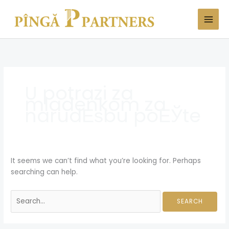
Skip
Search
to
for:
content
U potrazi za
mladenkom za
narudЕѕbu poЕЎte
It seems we can’t find what you’re looking for. Perhaps
searching can help.