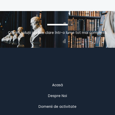
Oferim soluții juridice clare într-o lume tot mai complexă.
Acasă
Despre Noi
Domenii de activitate