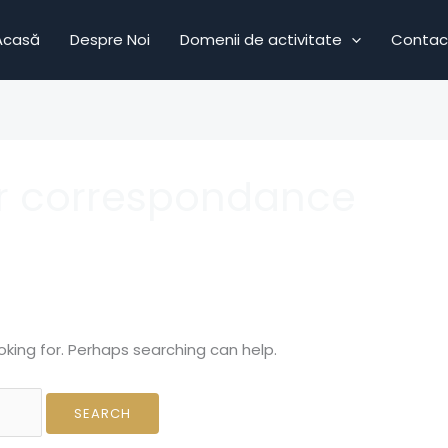
Acasă
Despre Noi
Domenii de activitate
Contac
r correspondance
oking for. Perhaps searching can help.