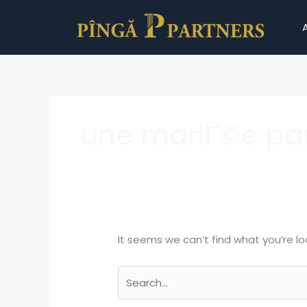
Skip
Search
to
for:
content
une mariГ©e pa
It seems we can’t find what you’re lo