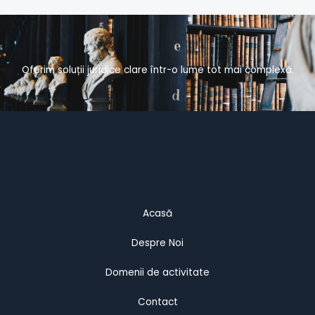
Oferim soluții juridice clare într-o lume tot mai complexă.
Acasă
Despre Noi
Domenii de activitate
Contact