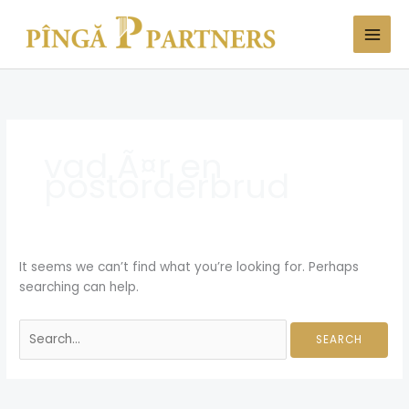
Skip
Search
to
for:
content
vad Ã¤r en
postorderbrud
It seems we can’t find what you’re looking for. Perhaps
searching can help.