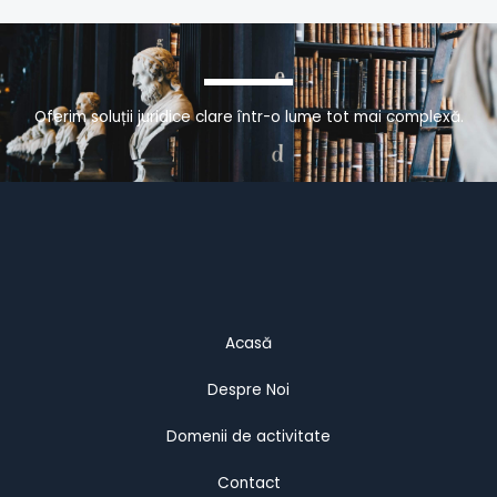
Oferim soluții juridice clare într-o lume tot mai complexă.
Acasă
Despre Noi
Domenii de activitate
Contact