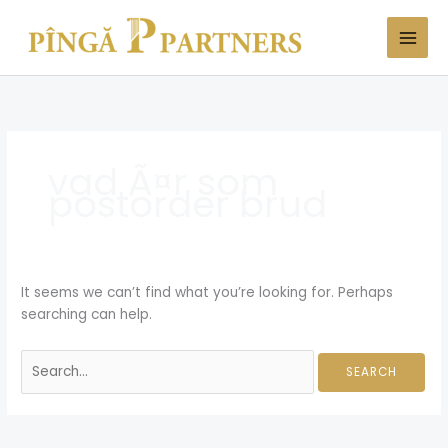
Skip
Search
to
for:
content
vad Ã¤r som
postorder brud
It seems we can’t find what you’re looking for. Perhaps
searching can help.