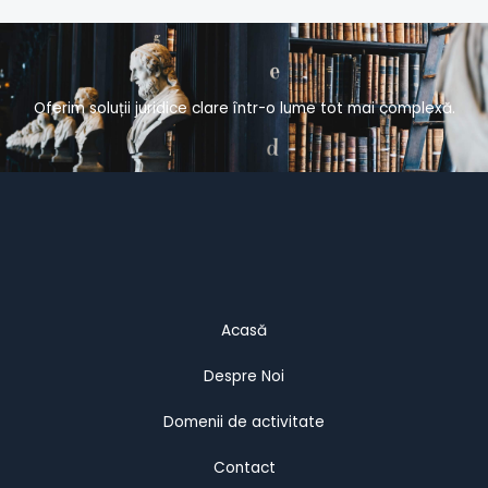
Oferim soluții juridice clare într-o lume tot mai complexă.
Acasă
Despre Noi
Domenii de activitate
Contact