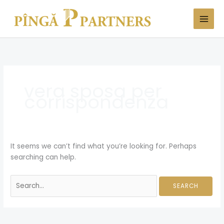
Skip
Search
to
for:
content
vera sposa per
corrispondenza
It seems we can’t find what you’re looking for. Perhaps
searching can help.