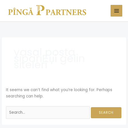
Skip
Search
to
for:
content
yasal posta
sipariЕџi gelin
siteleri
It seems we can’t find what you’re looking for. Perhaps
searching can help.