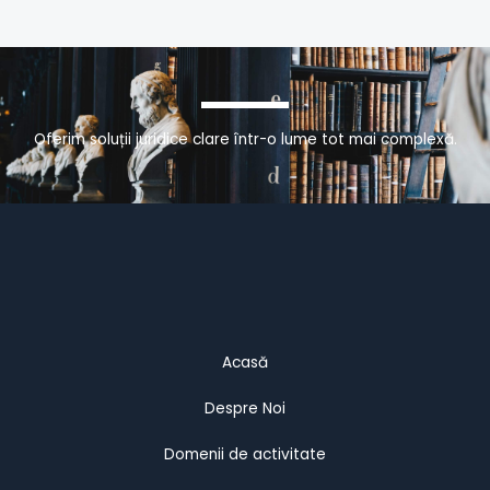
Oferim soluții juridice clare într-o lume tot mai complexă.
Acasă
Despre Noi
Domenii de activitate