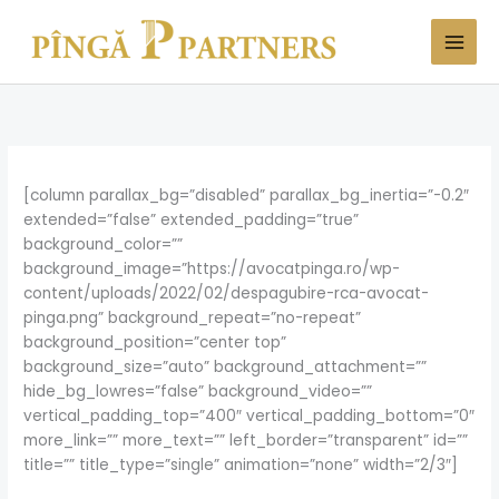
Skip
to
content
[column parallax_bg=”disabled” parallax_bg_inertia=”-0.2″
extended=”false” extended_padding=”true”
background_color=””
background_image=”https://avocatpinga.ro/wp-
content/uploads/2022/02/despagubire-rca-avocat-
pinga.png” background_repeat=”no-repeat”
background_position=”center top”
background_size=”auto” background_attachment=””
hide_bg_lowres=”false” background_video=””
vertical_padding_top=”400″ vertical_padding_bottom=”0″
more_link=”” more_text=”” left_border=”transparent” id=””
title=”” title_type=”single” animation=”none” width=”2/3″]