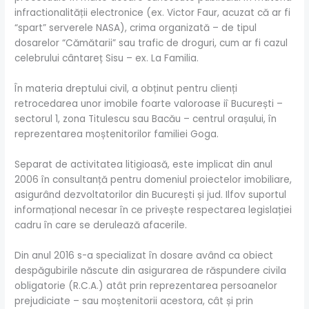
infractionalității electronice (ex. Victor Faur, acuzat că ar fi
“spart” serverele NASA), crima organizată – de tipul
dosarelor “Cămătarii” sau trafic de droguri, cum ar fi cazul
celebrului cântareț Sisu – ex. La Familia.
În materia dreptului civil, a obținut pentru clienți
retrocedarea unor imobile foarte valoroase iî București –
sectorul 1, zona Titulescu sau Bacău – centrul orașului, în
reprezentarea moștenitorilor familiei Goga.
Separat de activitatea litigioasă, este implicat
din
anul
2006 în consultanță pentru domeniul proiectelor imobiliare,
asigurând dezvoltatorilor
din
București și jud. Ilfov suportul
informațional necesar în ce privește respectarea legislației
cadru în care se derulează afacerile.
Din
anul 2016 s-a specializat în dosare având ca obiect
despăgubirile născute
din
asigurarea de răspundere civila
obligatorie (R.C.A.) atât prin reprezentarea persoanelor
prejudiciate – sau moștenitorii acestora, cât și prin