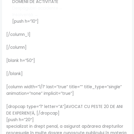
DOMENII DE ACTIVITATE
Despăgubiri accidente
→
Insolvență →
[push h=”10″]
[/column_1]
[/column]
[blank h=”50″]
[/blank]
[column width=”1/1″ last=”true” title=”” title_type=”single”
animation=”none” implicit=”true”]
[dropcap type=”1″ letter=”A”]
AVOCAT CU PESTE
20 DE ANI
DE EXPERIENȚĂ, [/dropcap]
[push h=”20″]
specializat in drept penal, a asigurat apărarea drepturilor
procesuale în multe dosare cunoscute publicului în materia