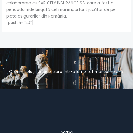
colaborarea cu SAR CITY INSURANCE SA, care a fost o
perioada îndelungată cel mai important jucător de pe
piața asigurărilor
din
România.
[push h=”20″]
Oferim soluții juridice clare într-o lume tot mai complexă.
Acasă