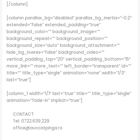
[/column]
[column parallax_bg=”disabled” parallax_bg_inertia=”-0.2″
extended=”false” extended_padding=”true”
background_color=”” background_image=””
background_repeat=”” background_position=””
background_size=”auto” background_attachment=””
hide_bg_lowres=”false” background_video=””
vertical_padding_top=”20″ vertical_padding_bottom=”15″
more_link=”” more_text=”” left_border=”transparent” id=””
title=”” title_type=”single” animation=”none” width=”1/3″
last=”true”]
[column_1 width=”1/1″ last=”true” title=”” title_type=”single”
animation=”fade-in” implicit=”true”]
CONTACT
Tel: 0722.639.229
office@avocatpinga.ro