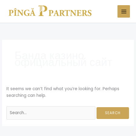
Skip
Search
to
for:
content
Банда казино
официальный сайт
It seems we can’t find what you’re looking for. Perhaps
searching can help.