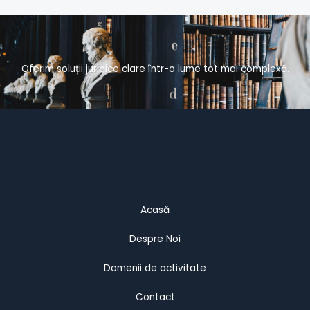
Oferim soluții juridice clare într-o lume tot mai complexă.
Acasă
Despre Noi
Domenii de activitate
Contact