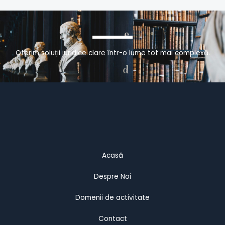
Oferim soluții juridice clare într-o lume tot mai complexă.
Acasă
Despre Noi
Domenii de activitate
Contact