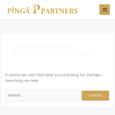
Skip
Search
to
for:
content
казино Банда
официальный сайт
It seems we can’t find what you’re looking for. Perhaps
searching can help.