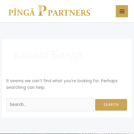
Skip
Search
to
for:
content
казино Банда
It seems we can’t find what you’re looking for. Perhaps
searching can help.