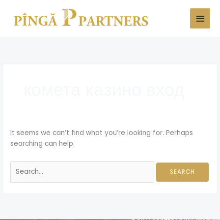
Skip
Search
to
for:
content
комета казино вход
It seems we can’t find what you’re looking for. Perhaps
searching can help.