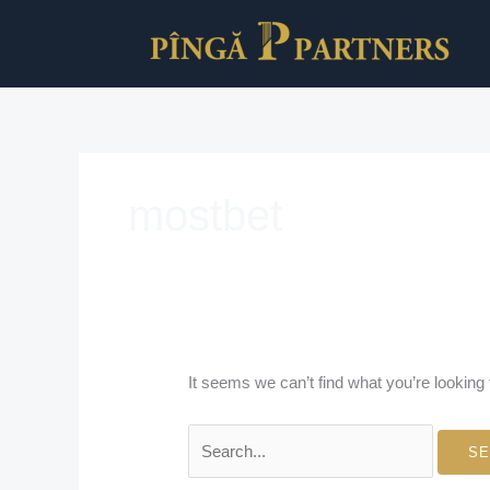
Skip
Search
to
for:
content
mostbet
It seems we can’t find what you’re looking