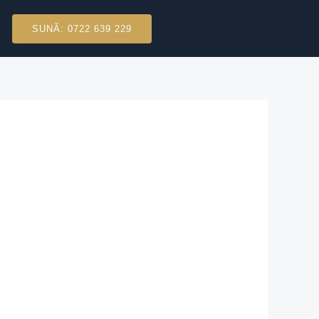
SUNĂ: 0722 639 229