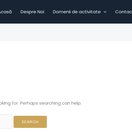
Acasă
Despre Noi
Domenii de activitate
Contac
oking for. Perhaps searching can help.