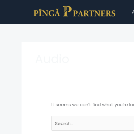
Skip
Search
to
for:
content
Audio
It seems we can’t find what you’re lo